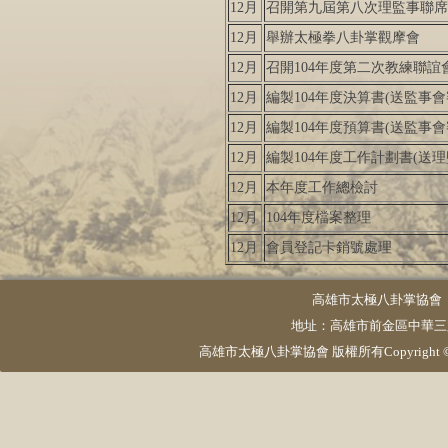
12月
召開第九屆第八次理監事聯席
12月
舉辦太極拳八卦掌觀摩會
12月
召開104年度第二次教練聯誼
12月
編製104年度決算書(送監事會
12月
編製104年度預算書(送監事會
12月
編製104年度工作計劃書(送
12月
本年度工作總檢討
12月
104年度檔案整理
12月
會員登記卡銷號處理
高雄市太極八卦掌協會 電話：
地址：高雄市前金區中華三路23號5
高雄市太極八卦掌協會 版權所有Copyright © 2015 pktai