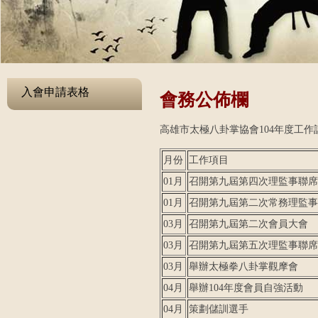
入會申請表格
會務公佈欄
高雄市太極八卦掌協會104年度工作
月份
工作項目
01月
召開第九屆第四次理監事聯席
01月
召開第九屆第二次常務理監事
03月
召開第九屆第二次會員大會
03月
召開第九屆第五次理監事聯席
03月
舉辦太極拳八卦掌觀摩會
04月
舉辦104年度會員自強活動
04月
策劃儲訓選手