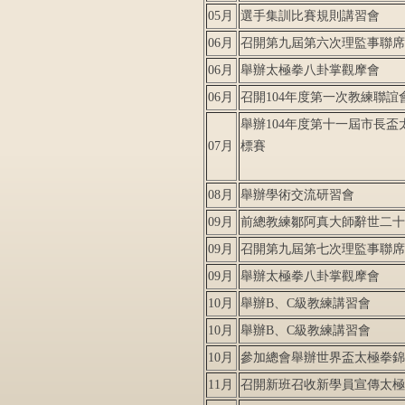
05月
選手集訓比賽規則講習會
06月
召開第九屆第六次理監事聯席
06月
舉辦太極拳八卦掌觀摩會
06月
召開104年度第一次教練聯誼
舉辦104年度第十一屆市長盃
07月
標賽
08月
舉辦學術交流研習會
09月
前總教練鄒阿真大師辭世二十
09月
召開第九屆第七次理監事聯席
09月
舉辦太極拳八卦掌觀摩會
10月
舉辦B、C級教練講習會
10月
舉辦B、C級教練講習會
10月
參加總會舉辦世界盃太極拳錦
11月
召開新班召收新學員宣傳太極